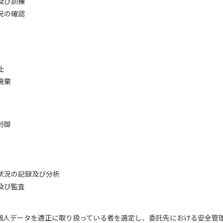
及び訓練
況の確認
止
廃棄
制御
状況の記録及び分析
及び監査
人データを適正に取り扱っている者を選定し、委託先における安全管