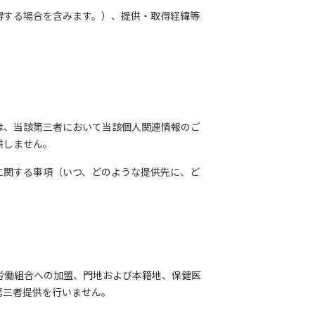
得する場合を含みます。）、提供・取得経緯等
は、当該第三者において当該個人関連情報のご
供しません。
に関する事項（いつ、どのような提供先に、ど
労働組合への加盟、門地および本籍地、保健医
第三者提供を行いません。