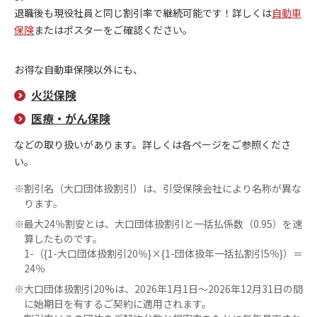
退職後も現役社員と同じ割引率で継続可能です！詳しくは
自動車
保険
またはポスターをご確認ください。
お得な自動車保険以外にも、
火災保険
医療・がん保険
などの取り扱いがあります。詳しくは各ページをご参照くださ
い。
※
割引名（大口団体扱割引）は、引受保険会社により名称が異な
ります。
※
最大24％割安とは、大口団体扱割引と一括払係数（0.95）を速
算したものです。
1-（{1-大口団体扱割引20％}×{1-団体扱年一括払割引5％}）＝
24％
※
大口団体扱割引20%は、2026年1月1日～2026年12月31日の間
に始期日を有するご契約に適用されます。