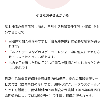
小さなお子さんがいる
基本補償の傷害保険に加え、日常生活賠償責任保険（補償）を付
帯することで、
自治体で加入義務がすすむ「
自転車保険
」に必要な補償が得ら
れます。
ゴルフやテニスなどのスポーツ・レジャー中に他人にケガをさ
せてしまったときにも備えます。
お店で目を離した隙に子どもが商品を破損させてしまったとき
にも安心です。
日常生活賠償責任保険金額は
国内外3億円
、安心の
示談交渉サー
ビス付き
（国内事故のみ）など、BIPROGYグループのスケールメ
リットを活用し、
団体割引20％
の割安な保険料（2026年6月15日
始期契約については1,050円～）で手厚い補償が得られます。